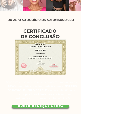
DO ZERO AO DOMÍNIO DA AUTOMAQUIAGEM
CERTIFICADO
DE CONCLUSÃO
Após este curso você sairá sabendo fazer maquiagens
LINDAS, para várias ocasiões, perfeitas para o
SEU TIPO
DE ROSTO
,
SEU TIPO DE PELE
e saberá identificar e
utilizar os
produtos ideais para você
, sempre
considerando um ótimo custo benefício =D
QUERO COMEÇAR AGORA