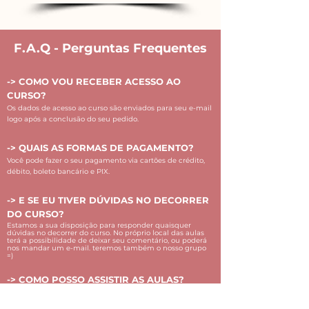
F.A.Q - Perguntas Frequentes
-> COMO VOU RECEBER ACESSO AO
CURSO?
Os dados de acesso ao curso são enviados para seu e-mail
logo após a conclusão do seu pedido.
-> QUAIS AS FORMAS DE PAGAMENTO?
Você pode fazer o seu pagamento via cartões de crédito,
débito, boleto bancário e PIX.
-> E SE EU TIVER DÚVIDAS NO DECORRER
DO CURSO?
Estamos a sua disposição para responder quaisquer
dúvidas no decorrer do curso. No próprio local das aulas
terá a possibilidade de deixar seu comentário, ou poderá
nos mandar um e-mail. teremos também o nosso grupo
=)
-> COMO POSSO ASSISTIR AS AULAS?
Você pode assistir as aulas em seu computador, tablet ou
celular conectado a internet.