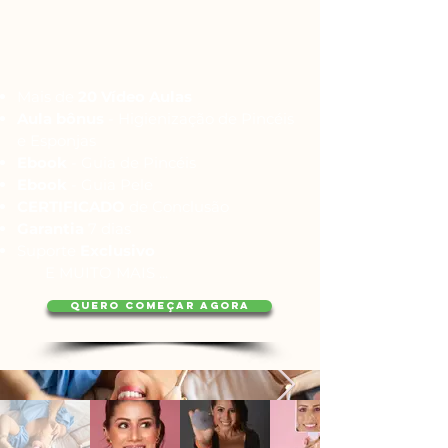
Mais de
20 Vídeo Aulas
Aula bônus
- Higienização de Pincéis
e Esponjas
Ebook
- Guia de Pincéis
Ebook
- Guia Pele
CERTIFICADO
de Conclusão
Garantia
7 dias
Suporte
Exclusivo
E MUITO MAIS ...
QUERO COMEÇAR AGORA