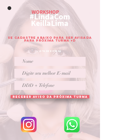
WORKSHOP
#LindaCom
KeillaLima
Se cadastre abaixo para Ser Avisada
para
próxima turma =D
Lista de Espera
RECEBER AVISO DA PRÓXIMA TURMA